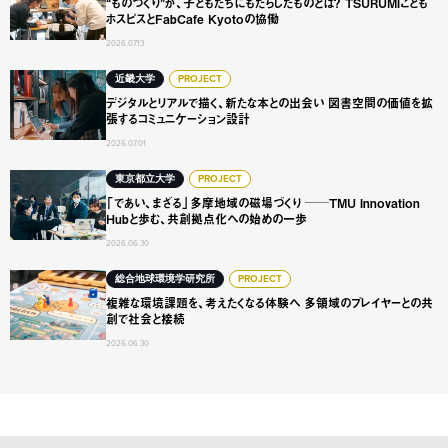
“ものづくり”が、子どもたちにもたらしたものとは？ TSURUMIこども
ホスピスとFabCafe Kyotoの協働
2026.07.13
デジタルとリアルで描く、新たな本との出会い 図書空間の
近畿大学
PROJECT
デジタルとリアルで描く、新たな本との出会い 図書空間の価値を拡
張するコミュニケーション設計
2026.07.01
「であい、まざる」多摩地域の磁場づくり ──TMU Innovat
東京都立大学
PROJECT
「であい、まざる」多摩地域の磁場づくり ──TMU Innovation
Hubと歩む、共創拠点化への始めの一歩
2026.06.30
複雑な環境課題を、考えたくなる体験へ 多領域のプレイヤ
総合地球環境学研究所
PROJECT
複雑な環境課題を、考えたくなる体験へ 多領域のプレイヤーとの共
創で社会と接続
2026.06.30