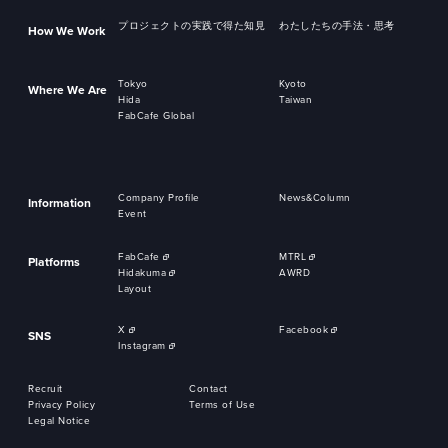
プロジェクトの実践で得た知見
わたしたちの手法・思考
How We Work
Tokyo
Kyoto
Where We Are
Hida
Taiwan
FabCafe Global
Company Profile
News&Column
Information
Event
FabCafe
MTRL
Platforms
Hidakuma
AWRD
Layout
X
Facebook
SNS
Instagram
Recruit
Contact
Privacy Policy
Terms of Use
Legal Notice