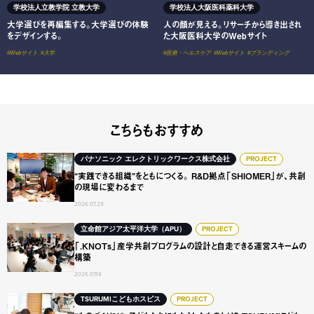
学校法人立教学院 立教大学
学校法人大阪医科薬科大学
大学選びを再編集する。大学選びの体験
人の顔が見える。リサーチから導き出され
をデザインする。
た大阪医科大学のWebサイト
#Webサイト
#大学
#医療・ヘルスケア
#Webサイト
#ブランディング
こちらもおすすめ
“実践できる組織”をともにつくる。 R&D拠点「SHIOME
パナソニック エレクトリックワークス株式会社
PROJECT
“実践できる組織”をともにつくる。 R&D拠点「SHIOMER」が、共創
の現場に変わるまで
2026.07.29
「.KNOTs」産学共創プログラムの設計と自走できる運営ス
立命館アジア太平洋大学（APU）
PROJECT
「.KNOTs」産学共創プログラムの設計と自走できる運営スキームの
構築
2026.07.14
“ものづくり”が、子どもたちにもたらしたものとは？ TSURUMI
TSURUMIこどもホスピス
PROJECT