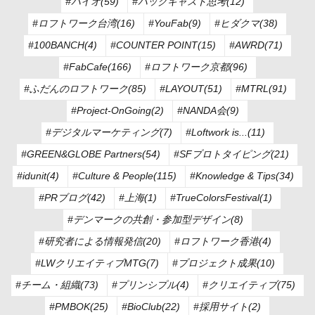
#バイオ(59)
#バックキャスト思考(12)
#ロフトワーク台湾(16)
#YouFab(9)
#ヒダクマ(38)
#100BANCH(4)
#COUNTER POINT(15)
#AWRD(71)
#FabCafe(166)
#ロフトワーク京都(96)
#ふだんのロフトワーク(85)
#LAYOUT(51)
#MTRL(91)
#Project-OnGoing(2)
#NANDA会(9)
#デジタルマーケティング(7)
#Loftwork is...(11)
#GREEN&GLOBE Partners(54)
#SFプロトタイピング(21)
#idunit(4)
#Culture & People(115)
#Knowledge & Tips(34)
#PRブログ(42)
#上海(1)
#TrueColorsFestival(1)
#デンマークの共創・参加型デザイン(8)
#研究者による情報発信(20)
#ロフトワーク香港(4)
#LWクリエイティブMTG(7)
#プロジェクト成果(10)
#チーム・組織(73)
#プリンシプル(4)
#クリエイティブ(75)
#PMBOK(25)
#BioClub(22)
#採用サイト(2)