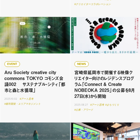
#クリエイターコラボレーション
EVENT
NEWS
Aru Society creative city
宮崎県延岡市で開催する映像ク
commons TOKYO コモンズ会
リエイター向けのレジデンスプログ
議002 サステナブル・シティ「都
ラム「Connect & Create
市と森と水循環」
NOBEOKA 2025」の公募を8月
27日(水)から開始
2025.10.02
#アート思考
#都市開発・エリアマネジメント
2025.08.27
#アート思考
#まちづくり
#公募・アワード