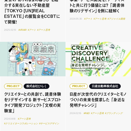
介する実在しない不動産屋
トと共に行う価値とは？ 「読書体
「TOKYO [UN]REAL
験のリデザイン」を例に紐解く
ESTATE」の展覧会をCCBTに
2024.05.30
#アート
#アート思考
#アジャイル開発
て開催！
2025.02.10
#VR/AR
#アート
#アート思考
PROJECT
株式会社ひらく
PROJECT
日産自動車株式会社
クリエイターとの共創で、読書体験
日産が次世代のクリエイターとモノ
をリデザインする 新サービスプロト
づくりの未来を探求した 「身近な
タイプ開発プロジェクト「文喫の実
発明チャレンジ」
験室」
2024.02.16
#R&D
#アート思考
#ブランディング
2024.04.18
#アート思考
#クリエイターコラボレーション
#サービスデザイン