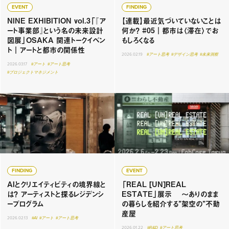
EVENT
FINDING
NINE EXHIBITION vol.3「『ア
【連載】最近気づいていないことは
ート事業部』という名の未来設計
何か？ #05｜都市は〈滞在〉でお
図展」OSAKA 関連トークイベン
もしろくなる
ト｜アートと都市の関係性
2026.02.19
#アート思考
#デザイン思考
#未来洞察
2026.03.17
#アート
#アート思考
#プロジェクトマネジメント
FINDING
EVENT
AIとクリエイティビティの境界線と
「REAL [UN]REAL
は？ アーティストと探るレジデンシ
ESTATE」展示 〜ありのまま
ープログラム
の暮らしを紹介する”架空の”不動
産屋
2026.02.13
#AI
#アート
#アート思考
2026.01.22
#R&D
#アート思考