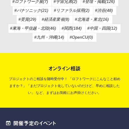
#ロフトワーク展(7)
#宇宙兄弟(2)
#登壇・掲載(126)
#パナソニック(21)
#リファラル採用(2)
#渋谷(48)
#受賞(29)
#経済産業省(8)
#北海道・東北(16)
#東海・甲信越・北陸(46)
#関西(184)
#中国・四国(12)
#九州・沖縄(14)
#OpenCU(0)
オンライン相談
プロジェクトのご相談を随時受付中！
「ロフトワークにこんなこと頼め
ますか？」「まだプロジェクト化していないのだけど、早めに相談した
い」
など、まずはお気軽にお声掛けください。
開催予定のイベント