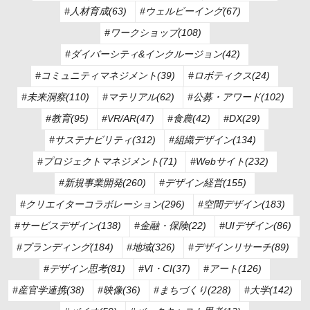
#人材育成(63)
#ウェルビーイング(67)
#ワークショップ(108)
#ダイバーシティ&インクルージョン(42)
#コミュニティマネジメント(39)
#ロボティクス(24)
#未来洞察(110)
#マテリアル(62)
#公募・アワード(102)
#教育(95)
#VR/AR(47)
#食農(42)
#DX(29)
#サステナビリティ(312)
#組織デザイン(134)
#プロジェクトマネジメント(71)
#Webサイト(232)
#新規事業開発(260)
#デザイン経営(155)
#クリエイターコラボレーション(296)
#空間デザイン(183)
#サービスデザイン(138)
#金融・保険(22)
#UIデザイン(86)
#ブランディング(184)
#地域(326)
#デザインリサーチ(89)
#デザイン思考(81)
#VI・CI(37)
#アート(126)
#産官学連携(38)
#映像(36)
#まちづくり(228)
#大学(142)