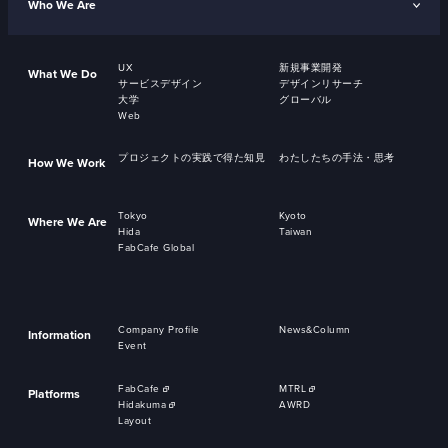
Who We Are
UX
新規事業開発
What We Do
サービスデザイン
デザインリサーチ
大学
グローバル
Web
プロジェクトの実践で得た知見
わたしたちの手法・思考
How We Work
Tokyo
Kyoto
Where We Are
Hida
Taiwan
FabCafe Global
Company Profile
News&Column
Information
Event
FabCafe
MTRL
Platforms
Hidakuma
AWRD
Layout