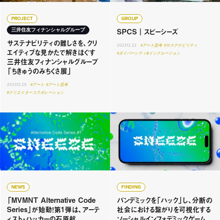
PROJECT
GROUP
SPCS｜スピーシーズ
三井住友フィナンシャルグループ
サステナビリティの難しさを、クリ
2023.12.22
#アート思考
#サステナビリティ
エイティブな見かたで解きほぐす
#ダイバーシティ&インクルージョン
三井住友フィナンシャルグループ
「ちきゅうのみちくさ展」
2023.12.29
#アート
#アート思考
#クリエイターコラボレーション
NEWS
FINDING
「MVMNT Alternative Code
パンデミックを「ハック」し、分断の
Series」が始動！第1弾は、アーテ
社会における繋がりを可視化する
ィスト・ハッカーの石原航
ソーシャルインフォデミックゲーム