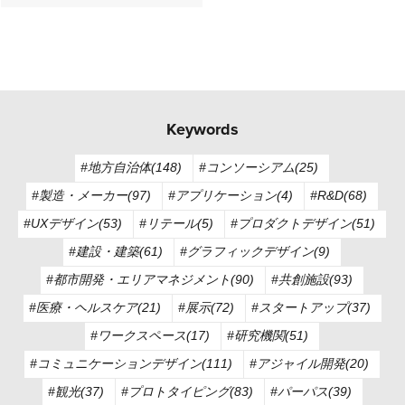
Keywords
#地方自治体(148)
#コンソーシアム(25)
#製造・メーカー(97)
#アプリケーション(4)
#R&D(68)
#UXデザイン(53)
#リテール(5)
#プロダクトデザイン(51)
#建設・建築(61)
#グラフィックデザイン(9)
#都市開発・エリアマネジメント(90)
#共創施設(93)
#医療・ヘルスケア(21)
#展示(72)
#スタートアップ(37)
#ワークスペース(17)
#研究機関(51)
#コミュニケーションデザイン(111)
#アジャイル開発(20)
#観光(37)
#プロトタイピング(83)
#パーパス(39)