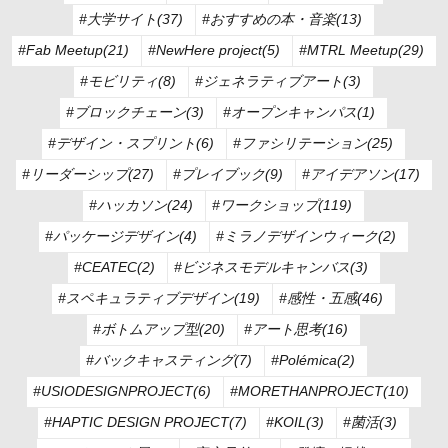
#大学サイト(37)
#おすすめの本・音楽(13)
#Fab Meetup(21)
#NewHere project(5)
#MTRL Meetup(29)
#モビリティ(8)
#ジェネラティブアート(3)
#ブロックチェーン(3)
#オープンキャンパス(1)
#デザイン・スプリント(6)
#ファシリテーション(25)
#リーダーシップ(27)
#プレイブック(9)
#アイデアソン(17)
#ハッカソン(24)
#ワークショップ(119)
#パッケージデザイン(4)
#ミラノデザインウィーク(2)
#CEATEC(2)
#ビジネスモデルキャンバス(3)
#スペキュラティブデザイン(19)
#感性・五感(46)
#ボトムアップ型(20)
#アート思考(16)
#バックキャスティング(7)
#Polémica(2)
#USIODESIGNPROJECT(6)
#MORETHANPROJECT(10)
#HAPTIC DESIGN PROJECT(7)
#KOIL(3)
#菌活(3)