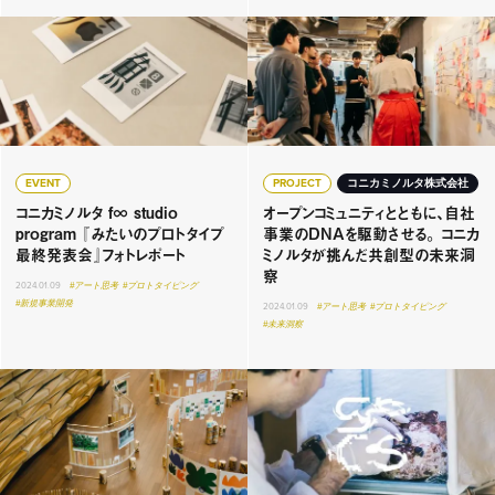
EVENT
PROJECT
コニカミノルタ株式会社
コニカミノルタ f∞ studio
オープンコミュニティとともに、自社
program 『みたいのプロトタイプ
事業のDNAを駆動させる。 コニカ
最終発表会』フォトレポート
ミノルタが挑んだ共創型の未来洞
察
2024.01.09
#アート思考
#プロトタイピング
#新規事業開発
2024.01.09
#アート思考
#プロトタイピング
#未来洞察