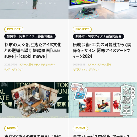
PROJECT
PROJECT
釧路市・阿寒アイヌ工芸協同組合
釧路市・阿寒アイヌ工芸協同組合
都市の人々を、生きたアイヌ文化
伝統芸術・工芸の可能性ひらく関
との邂逅へ導く 短編映画『urar
係をデザイン 阿寒アイヌアートウ
suye』・『cupki mawe』
ィーク2024
2025.07.02
#アート思考
#サステナビリティ
2025.06.18
#アート
#アート思考
#ブランディング
#グラフィックデザイン
NEWS
EVENT
東京の“ありのままの暮らし”を紹
事業・サービス開発を、アーティス