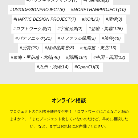
#バックキャスティング(7)
#Polémica(2)
#USIODESIGNPROJECT(6)
#MORETHANPROJECT(10)
#HAPTIC DESIGN PROJECT(7)
#KOIL(3)
#菌活(3)
#ロフトワーク展(7)
#宇宙兄弟(2)
#登壇・掲載(126)
#パナソニック(21)
#リファラル採用(2)
#渋谷(48)
#受賞(29)
#経済産業省(8)
#北海道・東北(16)
#東海・甲信越・北陸(46)
#関西(184)
#中国・四国(12)
#九州・沖縄(14)
#OpenCU(0)
オンライン相談
プロジェクトのご相談を随時受付中！
「ロフトワークにこんなこと頼め
ますか？」「まだプロジェクト化していないのだけど、早めに相談した
い」
など、まずはお気軽にお声掛けください。