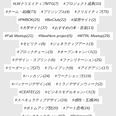
#LWクリエイティブMTG(7)
#プロジェクト成果(10)
#チーム・組織(73)
#プリンシプル(4)
#クリエイティブ(75)
#PMBOK(25)
#BioClub(22)
#採用サイト(2)
#大学サイト(37)
#おすすめの本・音楽(13)
#Fab Meetup(21)
#NewHere project(5)
#MTRL Meetup(29)
#モビリティ(8)
#ジェネラティブアート(3)
#ブロックチェーン(3)
#オープンキャンパス(1)
#デザイン・スプリント(6)
#ファシリテーション(25)
#リーダーシップ(27)
#プレイブック(9)
#アイデアソン(17)
#ハッカソン(24)
#ワークショップ(119)
#パッケージデザイン(4)
#ミラノデザインウィーク(2)
#CEATEC(2)
#ビジネスモデルキャンバス(3)
#スペキュラティブデザイン(19)
#感性・五感(46)
#ボトムアップ型(20)
#アート思考(16)