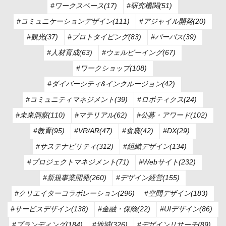
#ワークスペース(17)
#研究機関(51)
#コミュニケーションデザイン(111)
#アジャイル開発(20)
#観光(37)
#プロトタイピング(83)
#パーパス(39)
#人材育成(63)
#ウェルビーイング(67)
#ワークショップ(108)
#ダイバーシティ&インクルージョン(42)
#コミュニティマネジメント(39)
#ロボティクス(24)
#未来洞察(110)
#マテリアル(62)
#公募・アワード(102)
#教育(95)
#VR/AR(47)
#食農(42)
#DX(29)
#サステナビリティ(312)
#組織デザイン(134)
#プロジェクトマネジメント(71)
#Webサイト(232)
#新規事業開発(260)
#デザイン経営(155)
#クリエイターコラボレーション(296)
#空間デザイン(183)
#サービスデザイン(138)
#金融・保険(22)
#UIデザイン(86)
#ブランディング(184)
#地域(326)
#デザインリサーチ(89)