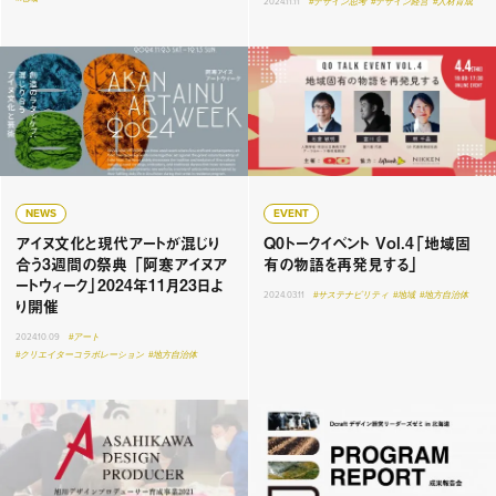
2024.11.11
#デザイン思考
#デザイン経営
#人材育成
NEWS
EVENT
アイヌ文化と現代アートが混じり
Q0トークイベント Vol.4「地域固
合う3週間の祭典 「阿寒アイヌア
有の物語を再発見する」
ートウィーク」2024年11月23日よ
2024.03.11
#サステナビリティ
#地域
#地方自治体
り開催
2024.10.09
#アート
#クリエイターコラボレーション
#地方自治体