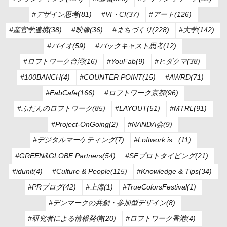
#デザイン思考(81)
#VI・CI(37)
#アート(126)
#産官学連携(38)
#映像(36)
#まちづくり(228)
#大学(142)
#バイオ(59)
#バックキャスト思考(12)
#ロフトワーク台湾(16)
#YouFab(9)
#ヒダクマ(38)
#100BANCH(4)
#COUNTER POINT(15)
#AWRD(71)
#FabCafe(166)
#ロフトワーク京都(96)
#ふだんのロフトワーク(85)
#LAYOUT(51)
#MTRL(91)
#Project-OnGoing(2)
#NANDA会(9)
#デジタルマーケティング(7)
#Loftwork is...(11)
#GREEN&GLOBE Partners(54)
#SFプロトタイピング(21)
#idunit(4)
#Culture & People(115)
#Knowledge & Tips(34)
#PRブログ(42)
#上海(1)
#TrueColorsFestival(1)
#デンマークの共創・参加型デザイン(8)
#研究者による情報発信(20)
#ロフトワーク香港(4)