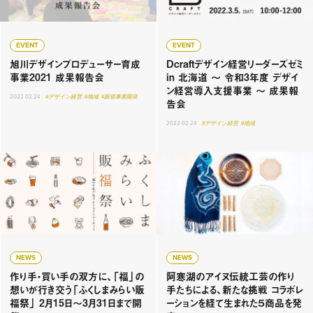
EVENT
EVENT
旭川デザインプロデューサー育成
Dcraftデザイン経営リーダーズゼミ
事業2021 成果報告会
in 北海道 ～ 令和3年度 デザイ
ン経営導入支援事業 ～ 成果報
2022.02.24
#デザイン経営
#地域
#新規事業開発
告会
2022.02.24
#デザイン経営
#地域
NEWS
NEWS
作り手・買い手の双方に、「福」の
阿寒湖のアイヌ伝統工芸の作り
想いが行き交う「ふくしまみらい販
手たちによる、新たな挑戦 コラボレ
福祭」 2月15日〜3月31日まで開
ーションを経て生まれた５商品を発