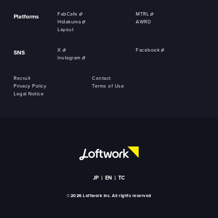
FabCafe
MTRL
Platforms
Hidakuma
AWRD
Layout
X
Facebook
SNS
Instagram
Recruit
Contact
Privacy Policy
Terms of Use
Legal Notice
JP
EN
TC
©2026 Loftwork Inc. All rights reserved