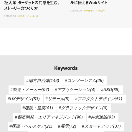
祉大学 ターゲットの共感を生む、
ルに伝えるWebサイト
ストーリーのつくり方
2017.08.09
#Webサイト
#大学
2017.09.08
#Webサイト
#大学
Keywords
#地方自治体(148)
#コンソーシアム(25)
#製造・メーカー(97)
#アプリケーション(4)
#R&D(68)
#UXデザイン(53)
#リテール(5)
#プロダクトデザイン(51)
#建設・建築(61)
#グラフィックデザイン(9)
#都市開発・エリアマネジメント(90)
#共創施設(93)
#医療・ヘルスケア(21)
#展示(72)
#スタートアップ(37)