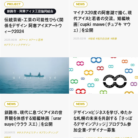
PROJECT
NEWS
マイナス20度の阿寒湖で描く、現
釧路市・阿寒アイヌ工芸協同組合
代アイヌと若者の交流。 短編映
伝統芸術・工芸の可能性ひらく関
画『cupki mawe（チュプキ マウ
係をデザイン 阿寒アイヌアートウ
ェ）』を公開
ィーク2024
2025.02.18
#地域
#地方自治体
#映像
2025.06.18
#アート
#アート思考
#グラフィックデザイン
NEWS
NEWS
釧路市、現代に息づくアイヌの世
デザイン×ビジネスを学び、ゆたか
界観を体感する短編映画 『urar
な札幌の未来を共創する 「さっぽ
suye（ウララ スエ）』を公開
ろデザインブリッジ」プログラム参
加企業・デザイナー募集
2024.11.13
#サステナビリティ
#ブランディング
#地域