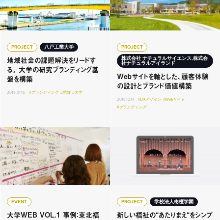
PROJECT
八戸工業大学
PROJECT
地域社会の課題解決をリードす
株式会社 ナチュラルサイエンス,株式会
社ナチュラルアイランド
る。 大学の研究ブランディング基
Webサイトを軸とした、顧客体験
盤を構築
の設計とブランド価値構築
2019.01.16
#ブランディング
#地域
#大学
2018.12.14
#UXデザイン
#Webサイト
#ブランディング
EVENT
PROJECT
学校法人栴檀学園
大学WEB VOL.1 事例：東北福
新しい福祉の“あたりまえ“をシンプ