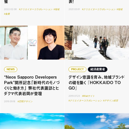
催
表！
2022.02.08
#クリエイターコラボレーション
#地域
2021.03.01
#クリエイターコラボレーション
#地域
#食農
NEWS
PROJECT
経済産業省
“Neos Sapporo Developers
デザイン意識を育み、地域ブランド
Park”開所記念「新時代のモノづ
の礎を築く 『HOKKAIDO TO
くりと働き方」 弊社代表諏訪とヒ
GO』
ダクマ代表岩岡が登壇
2019.07.23
#Webサイト
#クリエイターコラボレーション
#デザイン経営
2019.09.18
#空間デザイン