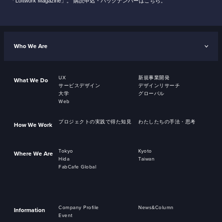
「Loftwork Magazine」。
購読申込・バックナンバーはこちら。
Who We Are
UX
新規事業開発
What We Do
サービスデザイン
デザインリサーチ
大学
グローバル
Web
プロジェクトの実践で得た知見
わたしたちの手法・思考
How We Work
Tokyo
Kyoto
Where We Are
Hida
Taiwan
FabCafe Global
Company Profile
News&Column
Information
Event