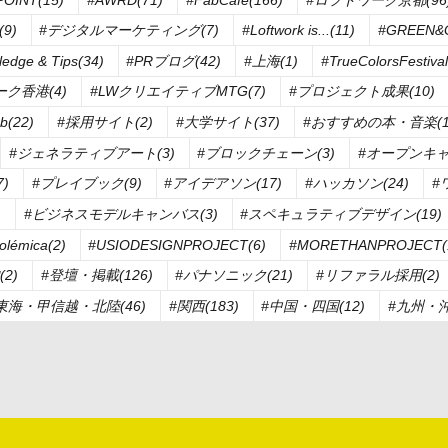
9)
#デジタルマーケティング(7)
#Loftwork is...(11)
#GREEN&G
edge & Tips(34)
#PRブログ(42)
#上海(1)
#TrueColorsFestival
ク香港(4)
#LWクリエイティブMTG(7)
#プロジェクト成果(10)
b(22)
#採用サイト(2)
#大学サイト(37)
#おすすめの本・音楽(1
#ジェネラティブアート(3)
#ブロックチェーン(3)
#オープンキャ
)
#プレイブック(9)
#アイデアソン(17)
#ハッカソン(24)
#
)
#ビジネスモデルキャンバス(3)
#スペキュラティブデザイン(19)
olémica(2)
#USIODESIGNPROJECT(6)
#MORETHANPROJECT(
2)
#登壇・掲載(126)
#パナソニック(21)
#リファラル採用(2)
東海・甲信越・北陸(46)
#関西(183)
#中国・四国(12)
#九州・沖