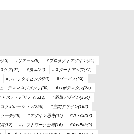
53)
#リテール(5)
#プロダクトデザイン(51)
ケア(21)
#展示(72)
#スタートアップ(37)
#プロトタイピング(83)
#パーパス(39)
ュニティマネジメント(39)
#ロボティクス(24)
#サステナビリティ(312)
#組織デザイン(134)
コラボレーション(296)
#空間デザイン(183)
サーチ(89)
#デザイン思考(81)
#VI・CI(37)
(12)
#ロフトワーク台湾(16)
#YouFab(9)
)
#ふだんのロフトワーク(85)
#LAYOUT(51)