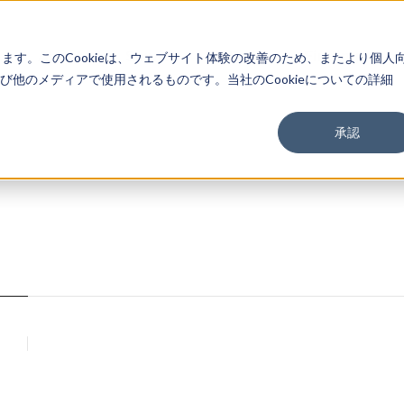
About
Service
Work
Findings
します。このCookieは、ウェブサイト体験の改善のため、またより個人
他のメディアで使用されるものです。当社のCookieについての詳細
承認