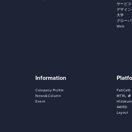
サービス
デザイン
大学
グローバ
Web
Information
Platf
Company Profile
FabCafe
News&Column
MTRL
Event
Hidakum
AWRD
Layout