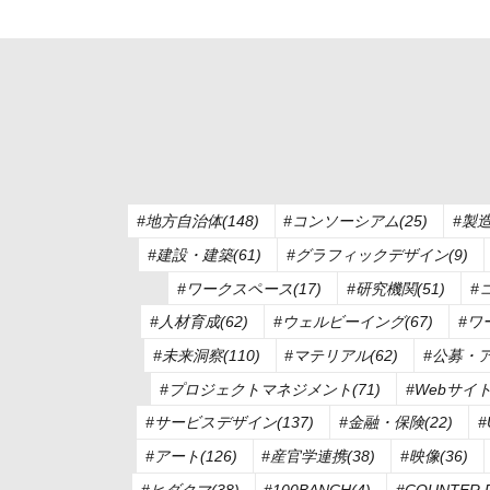
#地方自治体(148)
#コンソーシアム(25)
#製造
#建設・建築(61)
#グラフィックデザイン(9)
#ワークスペース(17)
#研究機関(51)
#
#人材育成(62)
#ウェルビーイング(67)
#ワ
#未来洞察(110)
#マテリアル(62)
#公募・ア
#プロジェクトマネジメント(71)
#Webサイト(
#サービスデザイン(137)
#金融・保険(22)
#
#アート(126)
#産官学連携(38)
#映像(36)
#ヒダクマ(38)
#100BANCH(4)
#COUNTER P