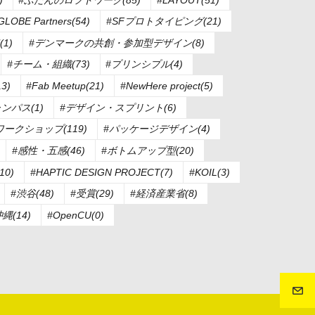
LOBE Partners(54)
#SFプロトタイピング(21)
(1)
#デンマークの共創・参加型デザイン(8)
#チーム・組織(73)
#プリンシプル(4)
3)
#Fab Meetup(21)
#NewHere project(5)
ンパス(1)
#デザイン・スプリント(6)
ワークショップ(119)
#パッケージデザイン(4)
#感性・五感(46)
#ボトムアップ型(20)
10)
#HAPTIC DESIGN PROJECT(7)
#KOIL(3)
#渋谷(48)
#受賞(29)
#経済産業省(8)
縄(14)
#OpenCU(0)