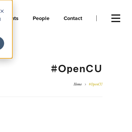
Events
People
Contact
向
#OpenCU
Home
#OpenCU