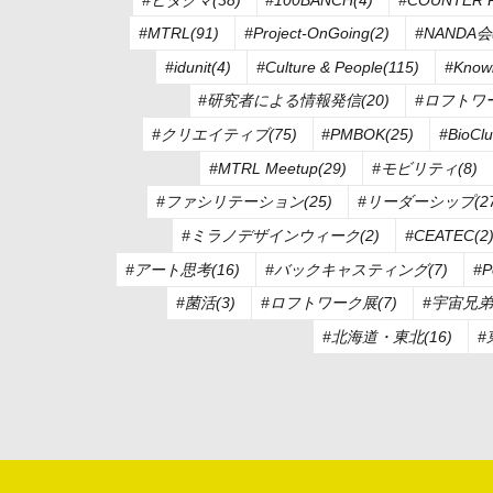
#MTRL(91)
#Project-OnGoing(2)
#NANDA会(
#idunit(4)
#Culture & People(115)
#Knowl
#研究者による情報発信(20)
#ロフトワー
#クリエイティブ(75)
#PMBOK(25)
#BioClu
#MTRL Meetup(29)
#モビリティ(8)
#ファシリテーション(25)
#リーダーシップ(27
#ミラノデザインウィーク(2)
#CEATEC(2
#アート思考(16)
#バックキャスティング(7)
#P
#菌活(3)
#ロフトワーク展(7)
#宇宙兄弟(
#北海道・東北(16)
#