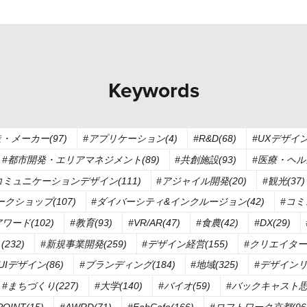
Keywords
・メーカー(97)
#アプリケーション(4)
#R&D(68)
#UXデザイン(
#都市開発・エリアマネジメント(89)
#共創施設(93)
#医療・ヘルス
コミュニケーションデザイン(111)
#アジャイル開発(20)
#観光(37)
ークショップ(107)
#ダイバーシティ&インクルージョン(42)
#コミ
ワード(102)
#教育(93)
#VR/AR(47)
#食農(42)
#DX(29)
232)
#新規事業開発(259)
#デザイン経営(155)
#クリエイター
UIデザイン(86)
#ブランディング(184)
#地域(325)
#デザインリ
#まちづくり(227)
#大学(140)
#バイオ(59)
#バックキャスト思考
OINT(15)
#AWRD(71)
#FabCafe(166)
#ロフトワーク京都(96