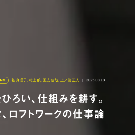
ING
基 真理子,
村上 航,
国広 信哉,
上ノ薗 正人
2025.08.18
をひろい、仕組みを耕す。
む、ロフトワークの仕事論