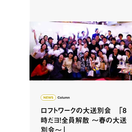
NEWS
Column
ロフトワークの大送別会 「8
時だヨ！全員解散 〜春の大送
別会〜」