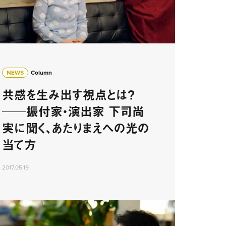
NEWS
Column
共感を生み出す視点とは？
──振付家・演出家 下司尚
実に聞く、あたりまえへの光の
当て方
2017.05.19