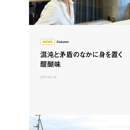
NEWS
Column
混沌と矛盾のなかに身を置く
醍醐味
2017.06.28