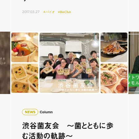
2017.03.27
#バイオ
#BioClub
NEWS
Column
渋谷菌友会 ～菌とともに歩
む活動の軌跡～