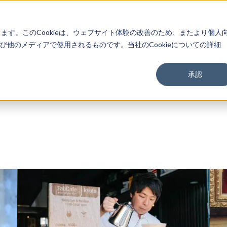
About
Service
Work
Findings
します。このCookieは、ウェブサイト体験の改善のため、またより個人
他のメディアで使用されるものです。当社のCookieについての詳細
承認