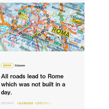
NEWS
Column
All roads lead to Rome
which was not built in a
day.
2017.04.13
#新規事業開発
#空間デザイン