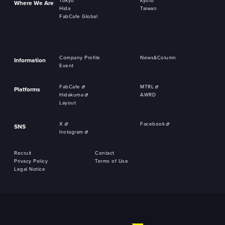
Tokyo
Kyoto
Where We Are
Hida
Taiwan
FabCafe Global
Company Profile
News&Column
Information
Event
FabCafe
MTRL
Platforms
Hidakuma
AWRD
Layout
X
Facebook
SNS
Instagram
Recruit
Contact
Privacy Policy
Terms of Use
Legal Notice