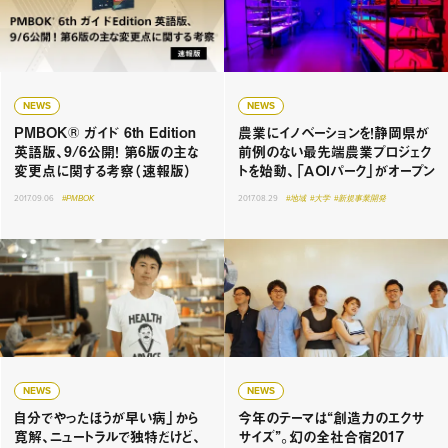
NEWS
NEWS
PMBOK® ガイド 6th Edition
農業にイノベーションを！静岡県が
英語版、9/6公開！ 第6版の主な
前例のない最先端農業プロジェク
変更点に関する考察（速報版）
トを始動、「ＡＯＩパーク」がオープン
2017.09.06
#PMBOK
2017.08.29
#地域
#大学
#新規事業開発
NEWS
NEWS
自分でやったほうが早い病」から
今年のテーマは“創造力のエクサ
寛解、ニュートラルで独特だけど、
サイズ”。幻の全社合宿2017