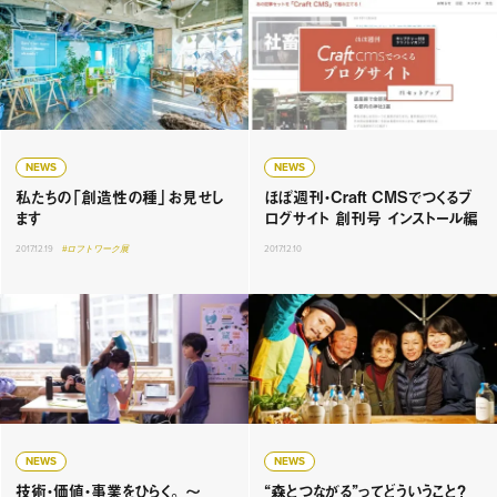
NEWS
NEWS
私たちの「創造性の種」お見せし
ほぼ週刊・Craft CMSでつくるブ
ます
ログサイト 創刊号 インストール編
2017.12.19
#ロフトワーク展
2017.12.10
NEWS
NEWS
技術・価値・事業をひらく。 〜
“森とつながる”ってどういうこと？