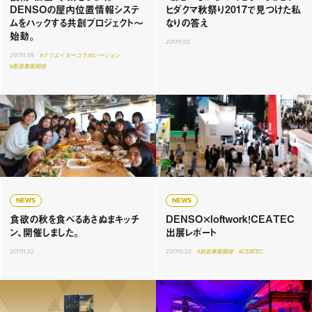
DENSOの屋内位置情報システ
ヒダクマ秋祭り2017で見つけた私
ムをハックする共創プロジェクト〜
なりの答え
始動。
2017.11.02
2017.11.08
#クリエイターコラボレーション
#新規事業開発
NEWS
NEWS
食欲の秋を食べるあさぬまキッチ
DENSO×loftwork！CEATEC
ン、開催しました。
出展レポート
2017.11.02
2017.10.20
#新規事業開発
#CEATEC