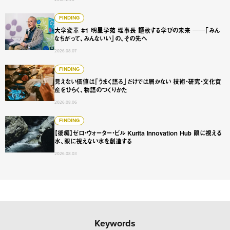
大学変革 #1 明星学苑 理事長 謳歌する学びの未来 ──「
FINDING
大学変革 #1 明星学苑 理事長 謳歌する学びの未来 ──「みん
なちがって、みんないい」の、その先へ
2026.08.07
見えない価値は「うまく語る」だけでは届かない 技術・研
FINDING
見えない価値は「うまく語る」だけでは届かない 技術・研究・文化資
産をひらく、物語のつくりかた
2026.08.06
【後編】ゼロ・ウォーター・ビル Kurita Innovation 
FINDING
【後編】ゼロ・ウォーター・ビル Kurita Innovation Hub 眼に視える
水、眼に視えない水を創造する
2026.08.03
Keywords