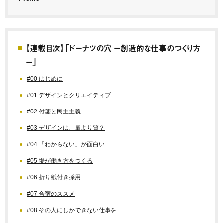
【連載目次】「ドーナツの穴 ー創造的な仕事のつくり方
ー」
#00 はじめに
#01 デザインとクリエイティブ
#02 付箋と民主主義
#03 デザインは、量より質？
#04 「わからない」が面白い
#05 場が働き方をつくる
#06 折り紙付き採用
#07 合宿のススメ
#08 その人にしかできない仕事を