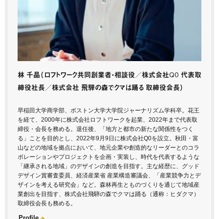
林 千晶
（ロフトワーク共同創業者・相談役／株式会社Q0 代表取
締役社長／株式会社 飛騨の森でクマは踊る 取締役会長）
早稲田大学商学部、ボストン大学大学院ジャーナリズム学科卒。花王
を経て、2000年に株式会社ロフトワークを起業、2022年まで代表取
締役・会長を務める。退任後、「地方と都市の新たな関係性をつく
る」ことを目的とし、2022年9月9日に株式会社Q0を設立。秋田・富
山などの地域を拠点において、地元企業や創造的なリーダーとのコラ
ボレーションやプロジェクトを企画・実装し、時代を代表するような
「継承される地域」のデザインの創造を目指す。主な経歴に、グッド
デザイン賞審査委員、経済産業省 産業構造審議会、「産業競争力とデ
ザインを考える研究会」など。森林再生とものづくりを通じて地域産
業創出を目指す、株式会社飛騨の森でクマは踊る（通称：ヒダクマ）
取締役会長も務める。
Profile