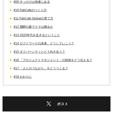
#09 きっかけは他者にある
#10 FabCafeのつくり方
#11 FabCafe Globalの育て方
#12 飛騨の森でクマは踊るか
#13 2020年代を生きるということ
#14 ロフトワークの未来、どうしていこう？
#15 ダイバーシティとどう向き合う？
#16 「プロジェクトマネジメント」の技術をどう伝える？
#17 「人とのつながり」をどうつくる？
#18 おわりに
ポスト