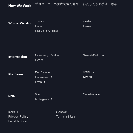
プロジェクトの実践で得た知見
わたしたちの手法・思考
How We Work
Tokyo
Kyoto
Where We Are
Hida
Taiwan
FabCafe Global
Company Profile
News&Column
Information
Event
FabCafe
MTRL
Platforms
Hidakuma
AWRD
Layout
X
Facebook
SNS
Instagram
Recruit
Contact
Privacy Policy
Terms of Use
Legal Notice