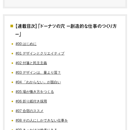
【連載目次】「ドーナツの穴 ー創造的な仕事のつくり方
ー」
#00 はじめに
#01 デザインとクリエイティブ
#02 付箋と民主主義
#03 デザインは、量より質？
#04 「わからない」が面白い
#05 場が働き方をつくる
#06 折り紙付き採用
#07 合宿のススメ
#08 その人にしかできない仕事を
#09 きっかけは他者にある