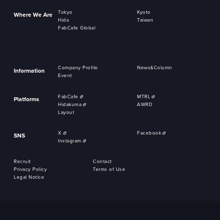
Tokyo
Kyoto
Where We Are
Hida
Taiwan
FabCafe Global
Company Profile
News&Column
Information
Event
FabCafe
MTRL
Platforms
Hidakuma
AWRD
Layout
X
Facebook
SNS
Instagram
Recruit
Contact
Privacy Policy
Terms of Use
Legal Notice