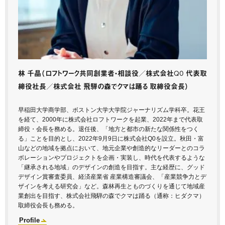
林 千晶
（ロフトワーク共同創業者・相談役／株式会社Q0 代表取
締役社長／株式会社 飛騨の森でクマは踊る 取締役会長）
早稲田大学商学部、ボストン大学大学院ジャーナリズム学科卒。花王
を経て、2000年に株式会社ロフトワークを起業、2022年まで代表取
締役・会長を務める。退任後、「地方と都市の新たな関係性をつく
る」ことを目的とし、2022年9月9日に株式会社Q0を設立。秋田・富
山などの地域を拠点において、地元企業や創造的なリーダーとのコラ
ボレーションやプロジェクトを企画・実装し、時代を代表するような
「継承される地域」のデザインの創造を目指す。主な経歴に、グッド
デザイン賞審査委員、経済産業省 産業構造審議会、「産業競争力とデ
ザインを考える研究会」など。森林再生とものづくりを通じて地域産
業創出を目指す、株式会社飛騨の森でクマは踊る（通称：ヒダクマ）
取締役会長も務める。
Profile